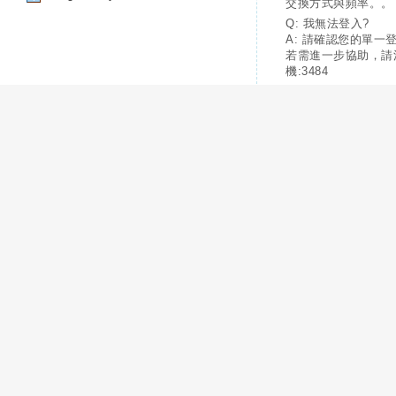
交換方式與頻率。。
Q: 我無法登入?
A: 請確認您的單一
若需進一步協助，請
機:3484