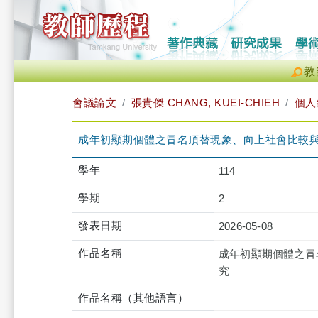
教
會議論文
張貴傑 CHANG, KUEI-CHIEH
個人
成年初顯期個體之冒名頂替現象、向上社會比較
學年
114
學期
2
發表日期
2026-05-08
作品名稱
成年初顯期個體之冒
究
作品名稱（其他語言）