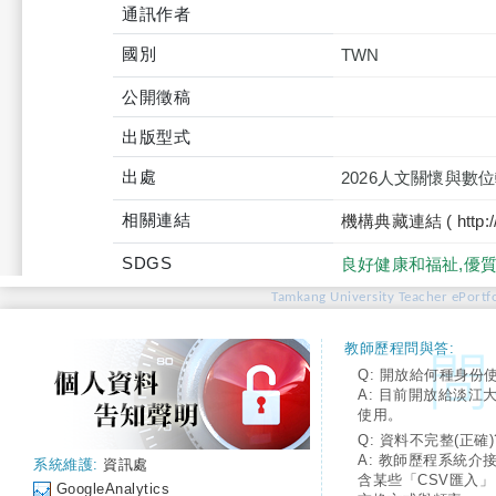
通訊作者
國別
TWN
公開徵稿
出版型式
出處
2026人文關懷與
相關連結
機構典藏連結 ( http://tku
SDGS
良好健康和福祉,優質
Tamkang University Teacher ePortfo
教師歷程問與答:
Q: 開放給何種身份
A: 目前開放給淡江
使用。
Q: 資料不完整(正確)
A: 教師歷程系統介
系統維護:
資訊處
含某些「CSV匯入
GoogleAnalytics