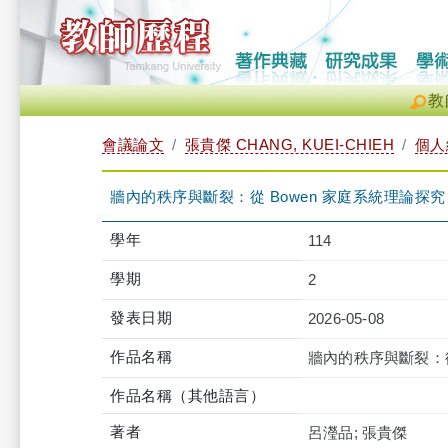
教
會議論文
張貴傑 CHANG, KUEI-CHIEH
個人
牆內的秩序與斷裂：從 Bowen 家庭系統理論
學年
114
學期
2
發表日期
2026-05-08
作品名稱
牆內的秩序與斷裂：從
作品名稱（其他語言）
著者
呂瀅品; 張貴傑