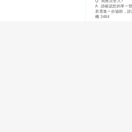
Q: 我無法登入?
A: 請確認您的單一
若需進一步協助，請
機:3484