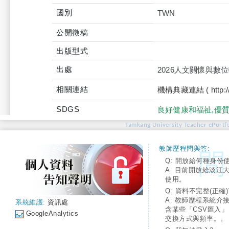
國別
TWN
公開徵稿
出版型式
出處
2026人文關懷與
相關連結
機構典藏連結 ( http://tku
SDGS
良好健康和福祉,優質
Tamkang University Teacher ePortfo
教師歷程問與答:
Q: 開放給何種身份
A: 目前開放給淡江
使用。
Q: 資料不完整(正確)
A: 教師歷程系統介
系統維護:
資訊處
含某些「CSV匯入
GoogleAnalytics
交換方式與頻率。。