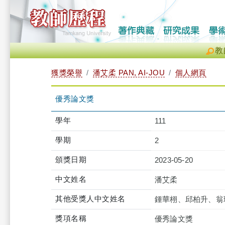
教
獲獎榮譽
潘艾柔 PAN, AI-JOU
個人網頁
優秀論文獎
學年
111
學期
2
頒獎日期
2023-05-20
中文姓名
潘艾柔
其他受獎人中文姓名
鍾華栩、邱柏升、翁
獎項名稱
優秀論文獎