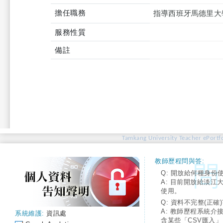
擔任職務
指導西班牙馬德里大
服務性質
備註
Tamkang University Teacher ePortfo
教師歷程問與答:
Q: 開放給何種身份
A: 目前開放給淡江
使用。
Q: 資料不完整(正確)
A: 教師歷程系統介
系統維護:
資訊處
含某些「CSV匯入