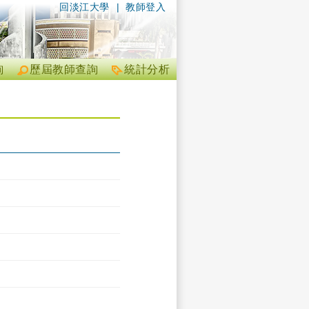
回淡江大學
|
教師登入
詢
歷屆教師查詢
統計分析