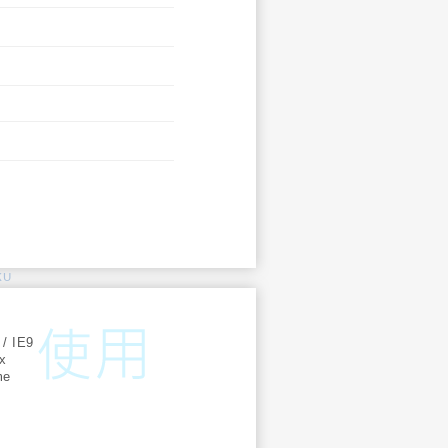
KU
:
 / IE9
ox
me