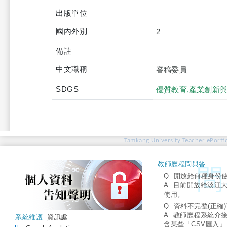
出版單位
國內外別
2
備註
中文職稱
審稿委員
SDGS
優質教育,產業創新
Tamkang University Teacher ePortfo
教師歷程問與答:
Q: 開放給何種身份
A: 目前開放給淡江
使用。
Q: 資料不完整(正確)
A: 教師歷程系統介
系統維護:
資訊處
含某些「CSV匯入