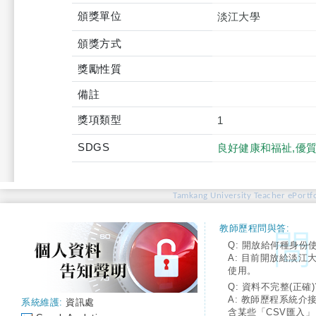
頒獎單位
淡江大學
頒獎方式
獎勵性質
備註
獎項類型
1
SDGS
良好健康和福祉,優
Tamkang University Teacher ePortfo
教師歷程問與答:
Q: 開放給何種身份
A: 目前開放給淡江
使用。
Q: 資料不完整(正確)
A: 教師歷程系統介
系統維護:
資訊處
含某些「CSV匯入