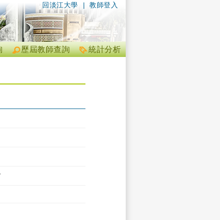
回淡江大學
|
教師登入
詢
歷屆教師查詢
統計分析
方