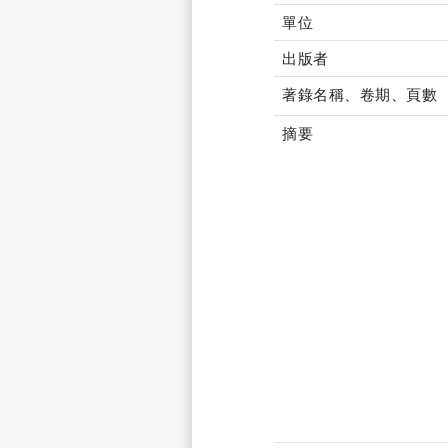
單位
出版者
著錄名稱、卷期、頁數
摘要