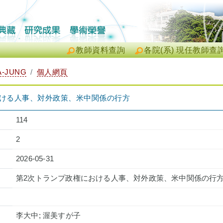
教師資料查詢
各院(系) 現任教師查
A-JUNG
個人網頁
おける人事、対外政策、米中関係の行方
114
2
2026-05-31
第2次トランプ政権における人事、対外政策、米中関係の行
李大中; 渥美すが子