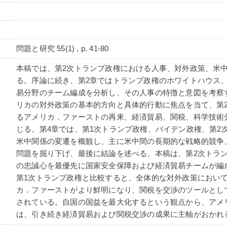
問題と研究 55(1) , p. 41-80
本稿では、第2次トランプ政権における人事、対外政策、米
る。序論に続き、第2章ではトランプ政権のホワイトハウス
易分野のチーム編成を分析し、その人事の特徴と意図を考察
リカの対外政策の基本的方向と具体的行動に焦点を当て、第
るアメリカ．ファーストの再来、経済貿易、関税、科学技術
じる。第4章では、第1次トランプ政権、バイデン政権、第2
米中関係の変遷を概観し、主に米中間の長期的な戦略的競争
問題を掘り下げ、最後に結論を述べる。本稿は、第2次トラ
の忠誠心を最優先に国家安全保障および経済貿易チームが編
第1次トランプ政権と比較すると、全体的な対外政策におい
カ．ファーストがより鮮明になり、関税を交渉のツールとし
されている。自国の国益を最大化するという観点から、アメ
は、引き続き経済貿易および関税交渉の成果に主軸がおかれ