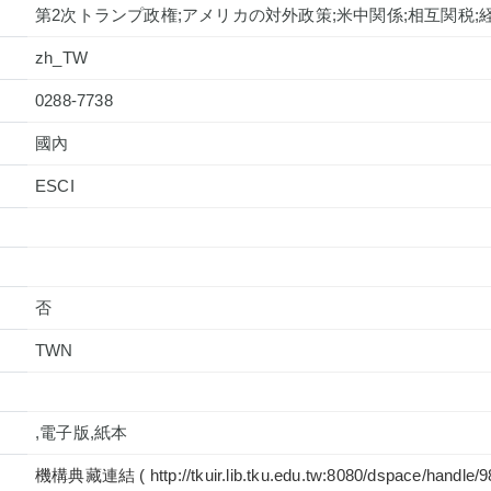
第2次トランプ政権;アメリカの対外政策;米中関係;相互関税;
zh_TW
0288-7738
國內
否
TWN
,電子版,紙本
機構典藏連結 ( http://tkuir.lib.tku.edu.tw:8080/dspace/handle/