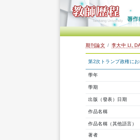
期刊論文
李大中 LI, D
第2次トランプ政権に
學年
學期
出版（發表）日期
作品名稱
作品名稱（其他語言）
著者