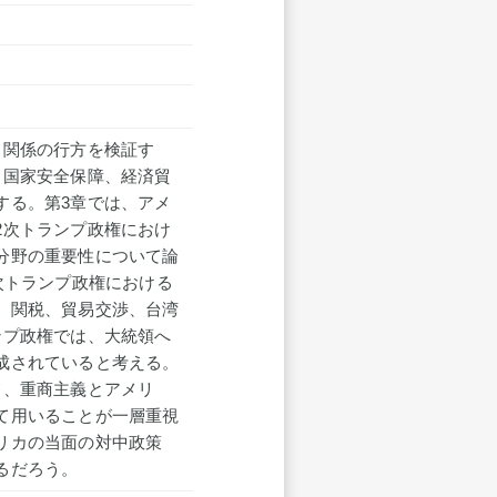
中関係の行方を検証す
、国家安全保障、経済貿
する。第3章では、アメ
2次トランプ政権におけ
分野の重要性について論
次トランプ政権における
、関税、貿易交渉、台湾
ンプ政権では、大統領へ
成されていると考える。
て、重商主義とアメリ
て用いることが一層重視
リカの当面の対中政策
るだろう。