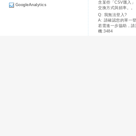
含某些「CSV匯入
GoogleAnalytics
交換方式與頻率。。
Q: 我無法登入?
A: 請確認您的單一
若需進一步協助，請
機:3484