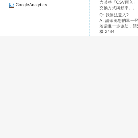
含某些「CSV匯入
GoogleAnalytics
交換方式與頻率。。
Q: 我無法登入?
A: 請確認您的單一
若需進一步協助，請
機:3484