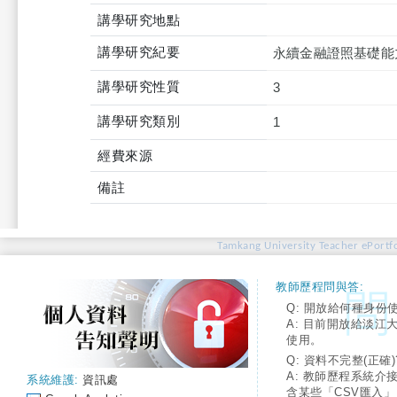
講學研究地點
講學研究紀要
永續金融證照基礎能
講學研究性質
3
講學研究類別
1
經費來源
備註
Tamkang University Teacher ePortfo
教師歷程問與答:
Q: 開放給何種身份
A: 目前開放給淡江
使用。
Q: 資料不完整(正確)
A: 教師歷程系統介
系統維護:
資訊處
含某些「CSV匯入