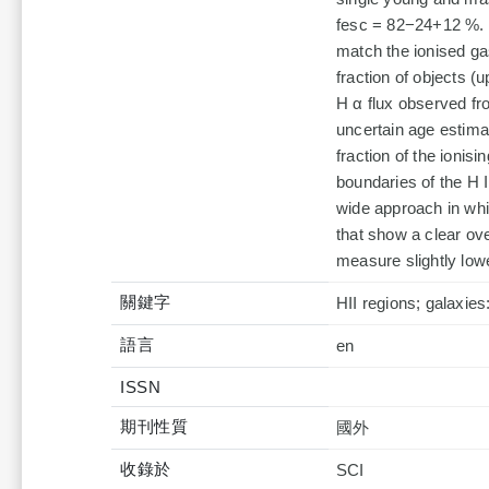
fesc = 82−24+12 %. 
match the ionised gas
fraction of objects (u
H α flux observed fr
uncertain age estima
fraction of the ionis
boundaries of the H I
wide approach in whic
that show a clear ov
measure slightly lowe
關鍵字
HII regions; galaxies
語言
en
ISSN
期刊性質
國外
收錄於