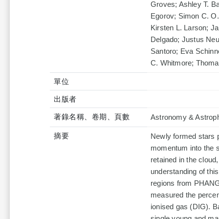
Groves; Ashley T. B
Egorov; Simon C. O.
Kirsten L. Larson; J
Delgado; Justus Ne
Santoro; Eva Schinne
C. Whitmore; Thoma
單位
出版者
著錄名稱、卷期、頁數
Astronomy & Astroph
摘要
Newly formed stars p
momentum into the su
retained in the cloud
understanding of thi
regions from PHANG
measured the percenta
ionised gas (DIG). B
single young and mas