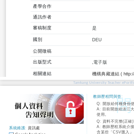
產學合作
通訊作者
審稿制度
是
國別
DEU
公開徵稿
出版型式
,電子版
相關連結
機構典藏連結 ( http://tku
Tamkang University Teacher ePortfo
教師歷程問與答:
Q: 開放給何種身份
A: 目前開放給淡江
使用。
Q: 資料不完整(正確)
A: 教師歷程系統介
系統維護:
資訊處
含某些「CSV匯入