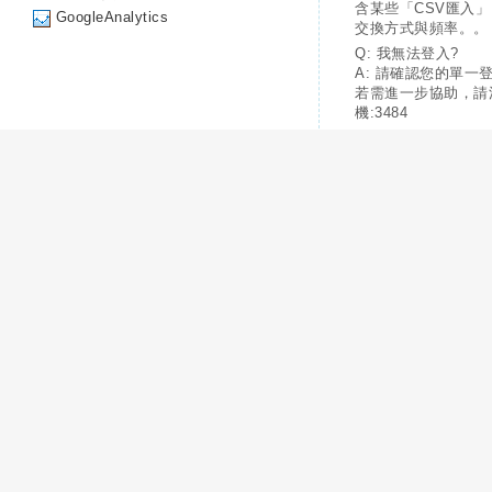
含某些「CSV匯入
GoogleAnalytics
交換方式與頻率。。
Q: 我無法登入?
A: 請確認您的單一
若需進一步協助，請
機:3484