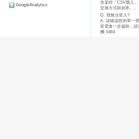
含某些「CSV匯入
GoogleAnalytics
交換方式與頻率。。
Q: 我無法登入?
A: 請確認您的單一
若需進一步協助，請
機:3484