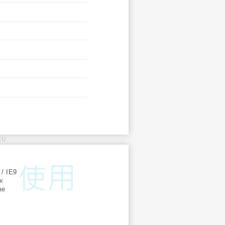
KU
:
 / IE9
ox
me