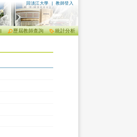
回淡江大學
|
教師登入
詢
歷屆教師查詢
統計分析