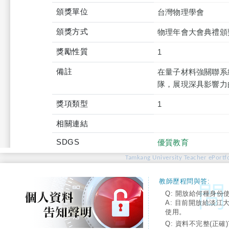
頒獎單位
台灣物理學會
頒獎方式
物理年會大會典禮頒
獎勵性質
1
備註
在量子材料強關聯系
隊，展現深具影響力
獎項類型
1
相關連結
SDGS
優質教育
Tamkang University Teacher ePortfo
教師歷程問與答:
Q: 開放給何種身份
A: 目前開放給淡江
使用。
Q: 資料不完整(正確)