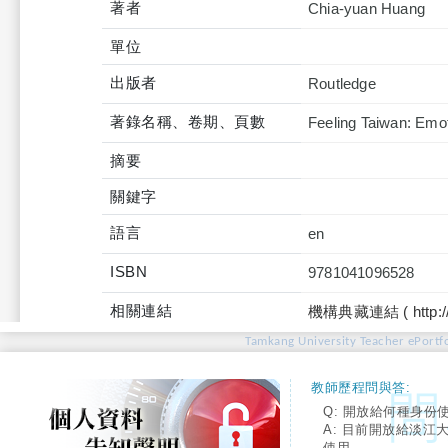
著者
Chia-yuan Huang
單位
出版者
Routledge
著錄名稱、卷期、頁數
Feeling Taiwan: Emo
摘要
關鍵字
語言
en
ISBN
9781041096528
相關連結
機構典藏連結 ( http://tku
Tamkang University Teacher ePortfo
教師歷程問與答:
Q: 開放給何種身份
A: 目前開放給淡江
使用。