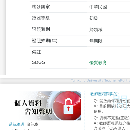
核發國家
中華民國
證照等級
初級
證照類別
跨領域
證照效期(年)
無期限
備註
SDGS
優質教育
Tamkang University Teacher ePortfo
教師歷程問與答:
Q: 開放給何種身份
A: 目前開放給淡江
使用。
Q: 資料不完整(正確)
A: 教師歷程系統介
系統維護:
資訊處
含某些「CSV匯入