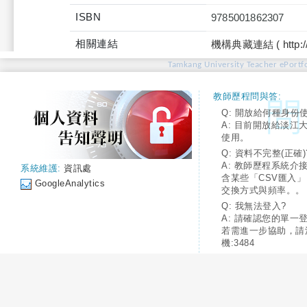
ISBN
9785001862307
相關連結
機構典藏連結 ( http://tku
Tamkang University Teacher ePortfo
教師歷程問與答:
Q: 開放給何種身份
A: 目前開放給淡江
使用。
Q: 資料不完整(正確)
A: 教師歷程系統介
系統維護:
資訊處
含某些「CSV匯入
GoogleAnalytics
交換方式與頻率。。
Q: 我無法登入?
A: 請確認您的單一
若需進一步協助，請
機:3484