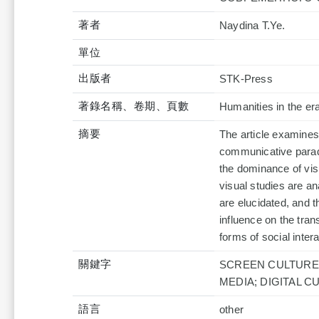
著者
Naydina T.Ye.
單位
出版者
STK-Press
著錄名稱、卷期、頁數
Humanities in the er
摘要
The article examine
communicative parad
the dominance of vis
visual studies are an
are elucidated, and t
influence on the tra
forms of social interac
關鍵字
SCREEN CULTURE;
MEDIA; DIGITAL C
語言
other