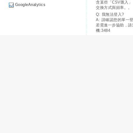
含某些「CSV匯入
GoogleAnalytics
交換方式與頻率。。
Q: 我無法登入?
A: 請確認您的單一
若需進一步協助，請
機:3484