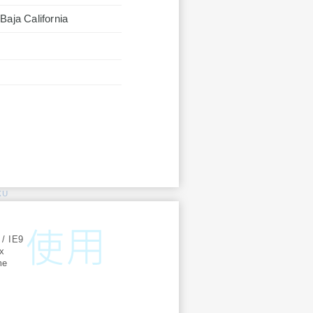
Baja California
KU
:
 / IE9
ox
me