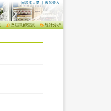
回淡江大學
|
教師登入
詢
歷屆教師查詢
統計分析