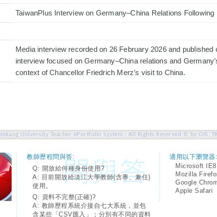
TaiwanPlus Interview on Germany–China Relations Following M
Media interview recorded on 26 February 2026 and published
interview focused on Germany–China relations and Germany’s 
context of Chancellor Friedrich Merz’s visit to China.
amkang University Teacher ePortfolio System - All Rights Reserved © by OIS, T
教師歷程問與答:
適用以下瀏覽器
Microsoft IE8
Q: 開放給何種身份使用?
Mozilla Firef
A: 目前開放給淡江大學教師(含專、兼任)
Google Chro
使用。
Apple Safari
Q: 資料不完整(正確)?
A: 教師歷程系統介接自七大系統，並包
含某些「CSV匯入」；分別有不同的資料