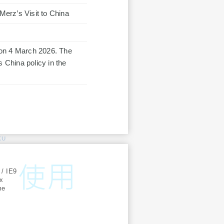
erz’s Visit to China
 on 4 March 2026. The
China policy in the
KU
:
 / IE9
ox
me