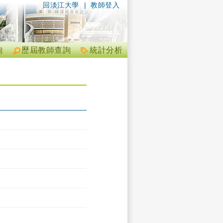
回淡江大學
|
教師登入
詢
歷屆教師查詢
統計分析