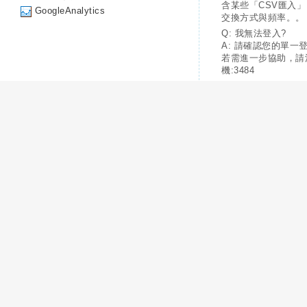
含某些「CSV匯入
GoogleAnalytics
交換方式與頻率。。
Q: 我無法登入?
A: 請確認您的單一
若需進一步協助，請
機:3484