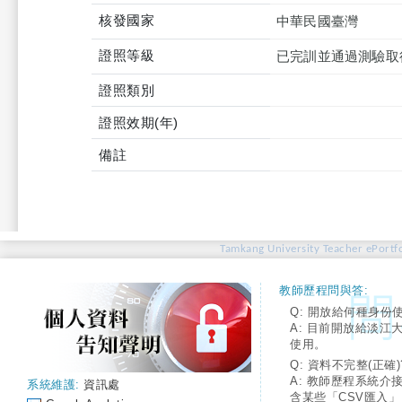
核發國家
中華民國臺灣
證照等級
已完訓並通過測驗取
證照類別
證照效期(年)
備註
Tamkang University Teacher ePortfo
教師歷程問與答:
Q: 開放給何種身份
A: 目前開放給淡江
使用。
Q: 資料不完整(正確)
A: 教師歷程系統介
系統維護:
資訊處
含某些「CSV匯入