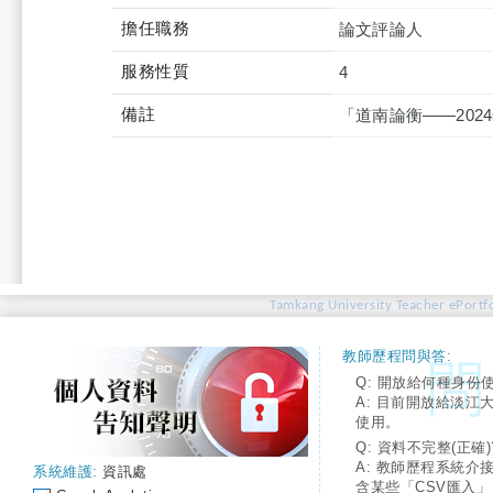
擔任職務
論文評論人
服務性質
4
備註
「道南論衡——202
Tamkang University Teacher ePortfo
教師歷程問與答:
Q: 開放給何種身份
A: 目前開放給淡江
使用。
Q: 資料不完整(正確)
A: 教師歷程系統介
系統維護:
資訊處
含某些「CSV匯入