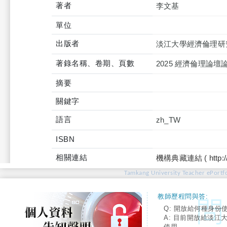
著者
李文基
單位
出版者
淡江大學經濟倫理研
著錄名稱、卷期、頁數
2025 經濟倫理論壇
摘要
關鍵字
語言
zh_TW
ISBN
相關連結
機構典藏連結 ( http://tku
Tamkang University Teacher ePortfo
教師歷程問與答:
Q: 開放給何種身份
A: 目前開放給淡江
使用。