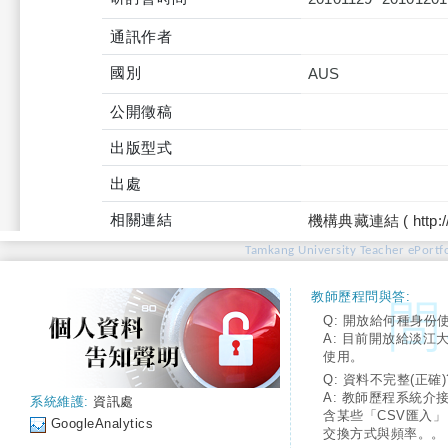
通訊作者
國別
AUS
公開徵稿
出版型式
出處
相關連結
機構典藏連結 ( http://tku
Tamkang University Teacher ePortfo
教師歷程問與答:
Q: 開放給何種身份
A: 目前開放給淡江
使用。
Q: 資料不完整(正確)
A: 教師歷程系統介
系統維護:
資訊處
含某些「CSV匯入
GoogleAnalytics
交換方式與頻率。。