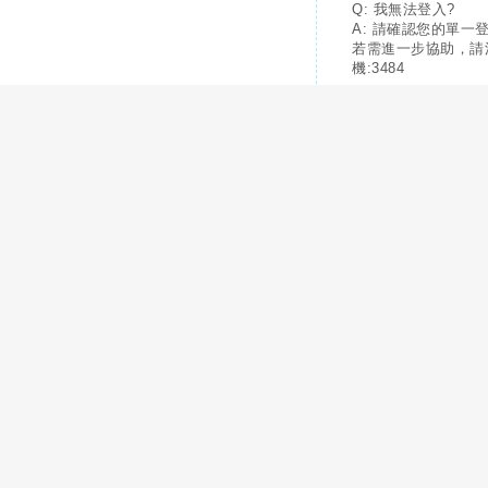
Q: 我無法登入?
A: 請確認您的單一
若需進一步協助，請
機:3484