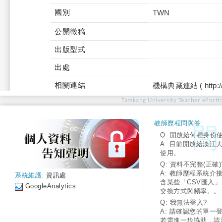
國別
TWN
公開徵稿
出版型式
出處
相關連結
機構典藏連結 ( http://tku
Tamkang University Teacher ePortfo
教師歷程問與答:
Q: 開放給何種身份
A: 目前開放給淡江
使用。
Q: 資料不完整(正確)
A: 教師歷程系統介
系統維護:
資訊處
含某些「CSV匯入
GoogleAnalytics
交換方式與頻率。。
Q: 我無法登入?
A: 請確認您的單一
若需進一步協助，請