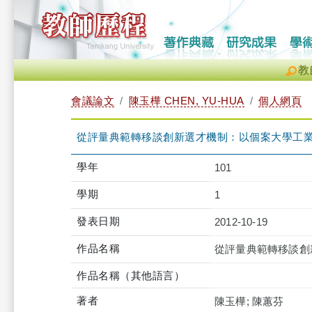
教
會議論文
陳玉樺 CHEN, YU-HUA
個人網頁
從評量典範轉移談創新選才機制：以個案大學工
學年
101
學期
1
發表日期
2012-10-19
作品名稱
從評量典範轉移談創
作品名稱（其他語言）
著者
陳玉樺; 陳蕙芬