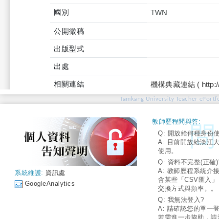
國別
TWN
公開徵稿
出版型式
出處
相關連結
機構典藏連結 ( http://tku
Tamkang University Teacher ePortfo
教師歷程問與答:
Q: 開放給何種身份
A: 目前開放給淡江
使用。
Q: 資料不完整(正確)
A: 教師歷程系統介
系統維護:
資訊處
含某些「CSV匯入
GoogleAnalytics
交換方式與頻率。。
Q: 我無法登入?
A: 請確認您的單一
若需進一步協助，請