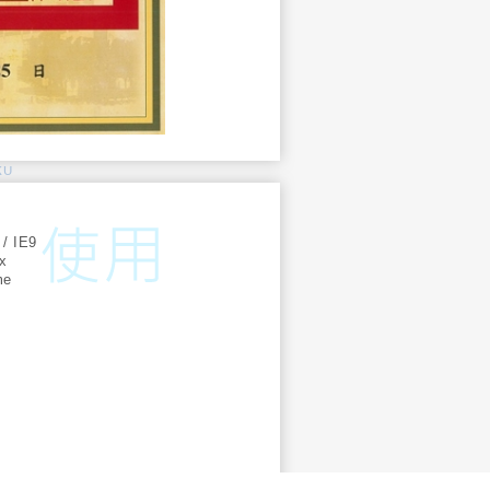
KU
:
 / IE9
ox
me