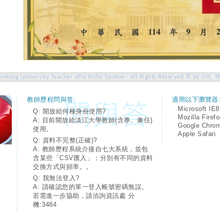
amkang University Teacher ePortfolio System - All Rights Reserved © by OIS, T
教師歷程問與答:
適用以下瀏覽器
Microsoft IE8
Q: 開放給何種身份使用?
Mozilla Firef
A: 目前開放給淡江大學教師(含專、兼任)
Google Chro
使用。
Apple Safari
Q: 資料不完整(正確)?
A: 教師歷程系統介接自七大系統，並包
含某些「CSV匯入」；分別有不同的資料
交換方式與頻率。。
Q: 我無法登入?
A: 請確認您的單一登入帳號密碼無誤。
若需進一步協助，請洽詢資訊處 分
機:3484