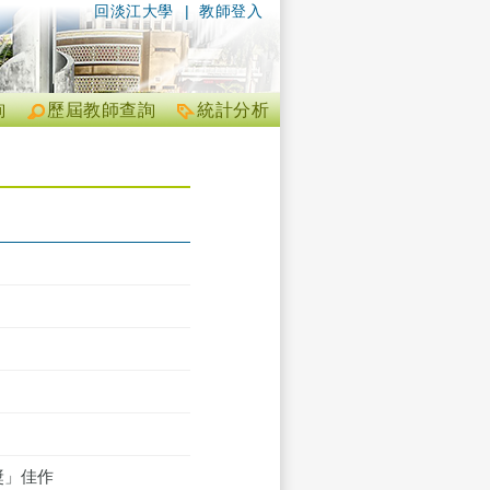
回淡江大學
|
教師登入
詢
歷屆教師查詢
統計分析
獎」佳作