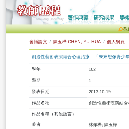
教
會議論文
陳玉樺 CHEN, YU-HUA
個人網頁
創造性藝術表演結合心理治療—「未來想像青少
學年
102
學期
1
發表日期
2013-10-19
作品名稱
創造性藝術表演結合
作品名稱（其他語言）
著者
林佩樺; 陳玉樺