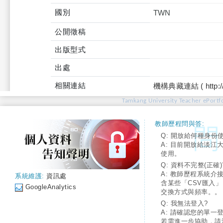
國別
TWN
公開徵稿
出版型式
出處
相關連結
機構典藏連結 ( http://tku
Tamkang University Teacher ePortfo
教師歷程問與答:
Q: 開放給何種身份
A: 目前開放給淡江
使用。
Q: 資料不完整(正確)
A: 教師歷程系統介
系統維護:
資訊處
含某些「CSV匯入
GoogleAnalytics
交換方式與頻率。。
Q: 我無法登入?
A: 請確認您的單一
若需進一步協助，請