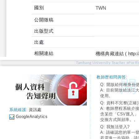
國別
TWN
公開徵稿
出版型式
出處
相關連結
機構典藏連結 ( http://tku
Tamkang University Teacher ePortfo
教師歷程問與答:
Q: 開放給何種身份
A: 目前開放給淡江
使用。
Q: 資料不完整(正確)
A: 教師歷程系統介
系統維護:
資訊處
含某些「CSV匯入
GoogleAnalytics
交換方式與頻率。。
Q: 我無法登入?
A: 請確認您的單一
若需進一步協助，請