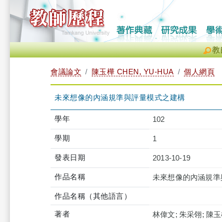
教
會議論文
陳玉樺 CHEN, YU-HUA
個人網頁
未來想像的內涵規準與評量模式之建構
學年
102
學期
1
發表日期
2013-10-19
作品名稱
未來想像的內涵規準
作品名稱（其他語言）
著者
林偉文; 朱采翎; 陳玉