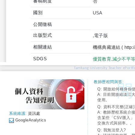
審稿制度
否
國別
USA
公開徵稿
出版型式
,電子版
相關連結
機構典藏連結 ( http://tku
SDGS
優質教育,減少不平
Tamkang University Teacher ePortfo
教師歷程問與答:
Q: 開放給何種身份
A: 目前開放給淡江
使用。
Q: 資料不完整(正確)
A: 教師歷程系統介
系統維護:
資訊處
含某些「CSV匯入
GoogleAnalytics
交換方式與頻率。。
Q: 我無法登入?