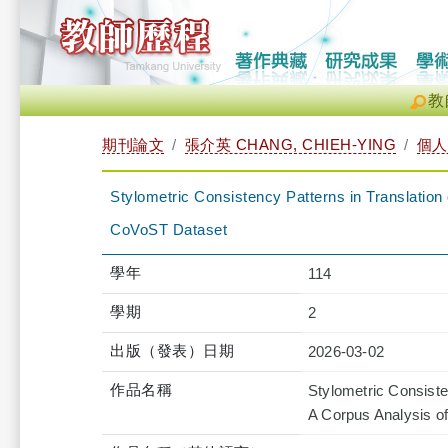
教
期刊論文
張介英 CHANG, CHIEH-YING
個人
Stylometric Consistency Patterns in Translation
CoVoST Dataset
學年
114
學期
2
出版（發表）日期
2026-03-02
作品名稱
Stylometric Consiste
A Corpus Analysis o