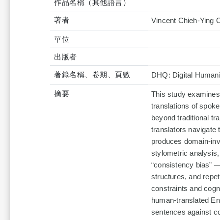
作品名稱（其他語言）
著者
Vincent Chieh-Ying 
單位
出版者
著錄名稱、卷期、頁數
DHQ: Digital Humanit
摘要
This study examines 
translations of spok
beyond traditional t
translators navigate 
produces domain-inva
stylometric analysis, 
“consistency bias” — 
structures, and repe
constraints and cogn
human-translated Eng
sentences against c