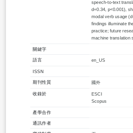
speech-to-text transl
d=0.34, p<0.001), sh
modal verb usage (d
findings illuminate t
practice; future res
machine translation 
關鍵字
語言
en_US
ISSN
期刊性質
國外
收錄於
ESCI
產學合作
通訊作者