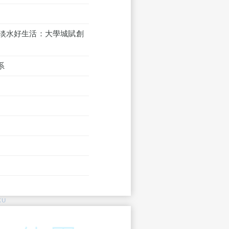
R淡水好生活：大學城賦創
系
KU
: