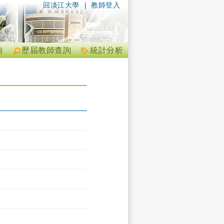
回淡江大學
|
教師登入
詢
歷屆教師查詢
統計分析