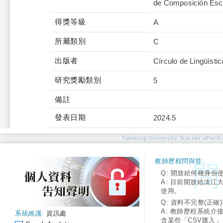
de Composición Escr
得獎等級
A
所屬類別
C
出版者
Círculo de Lingüísti
研究獎勵類別
5
備註
發表日期
2024.5
Tamkang University Teacher ePortfo
教師歷程問與答:
Q: 開放給何種身份
A: 目前開放給淡江
使用。
Q: 資料不完整(正確)
A: 教師歷程系統介
系統維護:
資訊處
含某些「CSV匯入