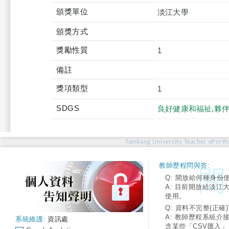
頒獎單位
淡江大學
頒獎方式
獎勵性質
1
備註
獎項類型
1
SDGS
良好健康和福祉,夥
Tamkang University Teacher ePortfo
教師歷程問與答:
Q: 開放給何種身份
A: 目前開放給淡江
使用。
Q: 資料不完整(正確)
A: 教師歷程系統介
系統維護:
資訊處
含某些「CSV匯入