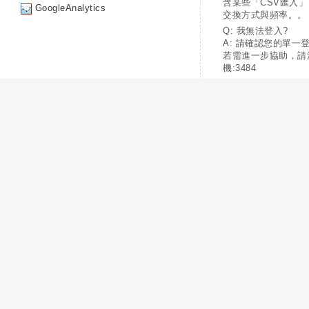
含某些「CSV匯入
GoogleAnalytics
交換方式與頻率。。
Q: 我無法登入?
A: 請確認您的單一
若需進一步協助，請
機:3484