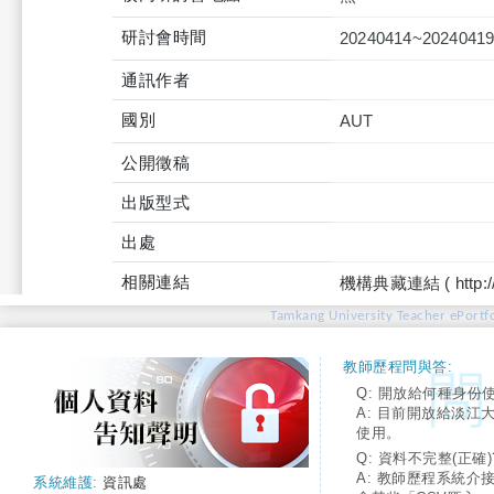
研討會時間
20240414~2024041
通訊作者
國別
AUT
公開徵稿
出版型式
出處
相關連結
機構典藏連結 ( http://tku
Tamkang University Teacher ePortfo
教師歷程問與答:
Q: 開放給何種身份
A: 目前開放給淡江
使用。
Q: 資料不完整(正確)
A: 教師歷程系統介
系統維護:
資訊處