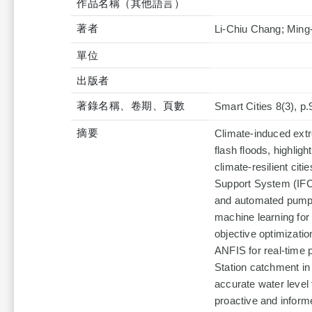
作品名稱（其他語言）
著者
Li-Chiu Chang; Ming
單位
出版者
著錄名稱、卷期、頁數
Smart Cities 8(3), p.
摘要
Climate-induced extre
flash floods, highli
climate-resilient cit
Support System (IFCD
and automated pump 
machine learning for 
objective optimizatio
ANFIS for real-time
Station catchment in
accurate water level 
proactive and inform