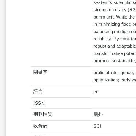
system’s scientific s
strong accuracy (R2 =
pump unit. While the
in minimizing flood 
balancing multiple ob
reliability. By simu
robust and adaptable
transformative potent
promote sustainable,
關鍵字
artificial intelligen
optimization; early w
語言
en
ISSN
期刊性質
國外
收錄於