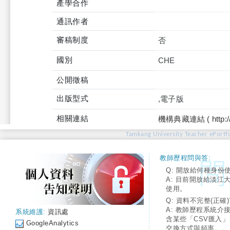
產學合作
通訊作者
審稿制度
否
國別
CHE
公開徵稿
出版型式
,電子版
相關連結
機構典藏連結 ( http://tku
Tamkang University Teacher ePortfo
教師歷程問與答:
Q: 開放給何種身份
A: 目前開放給淡江
使用。
Q: 資料不完整(正確)
A: 教師歷程系統介
系統維護:
資訊處
含某些「CSV匯入
GoogleAnalytics
交換方式與頻率。。