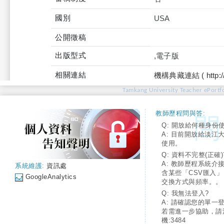
國別
USA
公開徵稿
出版型式
,電子版
相關連結
機構典藏連結 ( http://tku
Tamkang University Teacher ePortfo
教師歷程問與答:
Q: 開放給何種身份
A: 目前開放給淡江
使用。
Q: 資料不完整(正確)
A: 教師歷程系統介
系統維護:
資訊處
含某些「CSV匯入
GoogleAnalytics
交換方式與頻率。。
Q: 我無法登入?
A: 請確認您的單一
若需進一步協助，請
機:3484