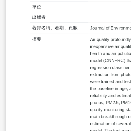
單位
出版者
著錄名稱、卷期、頁數
Journal of Environm
摘要
Air quality profoundl
inexpensive air quali
health and air pollu
model (CNN−RC) that
regression classifier 
extraction from photo
were trained and test
the baseline image, a
reliability and estima
photos, PM2.5, PM10, 
quality monitoring st
main breakthrough of
estimation of several
model. The test resu