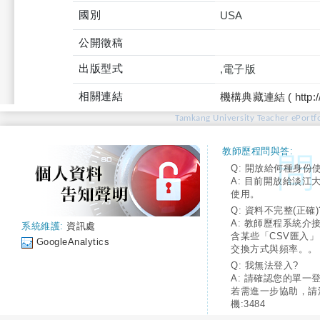
國別
USA
公開徵稿
出版型式
,電子版
相關連結
機構典藏連結 ( http://tku
Tamkang University Teacher ePortfo
教師歷程問與答:
Q: 開放給何種身份
A: 目前開放給淡江
使用。
Q: 資料不完整(正確)
A: 教師歷程系統介
系統維護:
資訊處
含某些「CSV匯入
GoogleAnalytics
交換方式與頻率。。
Q: 我無法登入?
A: 請確認您的單一
若需進一步協助，請
機:3484