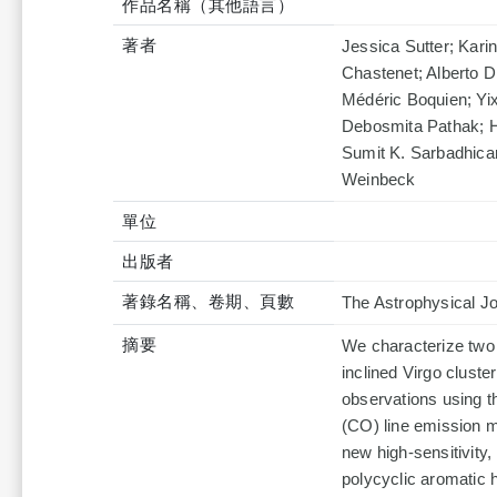
作品名稱（其他語言）
著者
Jessica Sutter; Kar
Chastenet; Alberto D
Médéric Boquien; Yi
Debosmita Pathak; H
Sumit K. Sarbadhicar
Weinbeck
單位
出版者
著錄名稱、卷期、頁數
The Astrophysical Jo
摘要
We characterize two c
inclined Virgo clus
observations using t
(CO) line emission m
new high-sensitivity,
polycyclic aromatic