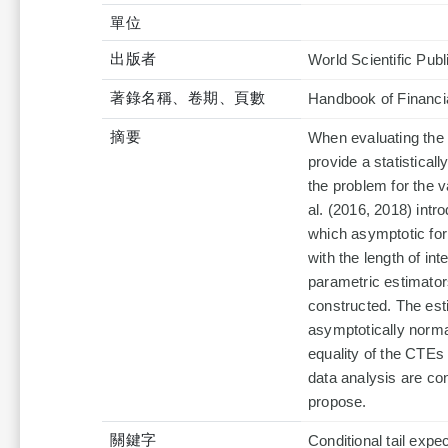
單位
出版者
World Scientific Pu
著錄名稱、卷期、頁數
Handbook of Financi
摘要
When evaluating the m
provide a statisticall
the problem for the v
al. (2016, 2018) intr
which asymptotic for
with the length of in
parametric estimator
constructed. The est
asymptotically normal
equality of the CTEs 
data analysis are co
propose.
關鍵字
Conditional tail expec