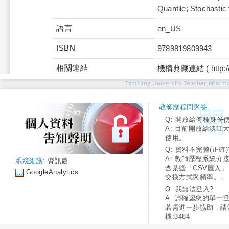
Quantile; Stochastic v
語言
en_US
ISBN
9789819809943
相關連結
機構典藏連結 ( http://tku
Tamkang University Teacher ePortfo
教師歷程問與答:
Q: 開放給何種身份
A: 目前開放給淡江
使用。
Q: 資料不完整(正確)
A: 教師歷程系統介
系統維護:
資訊處
含某些「CSV匯入
GoogleAnalytics
交換方式與頻率。。
Q: 我無法登入?
A: 請確認您的單一
若需進一步協助，請
機:3484