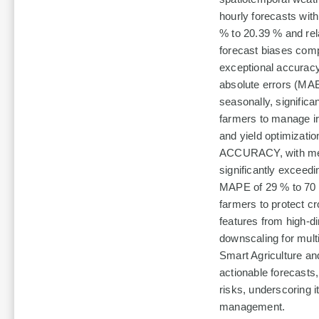
hourly forecasts with
% to 20.39 % and rel
forecast biases com
exceptional accuracy
absolute errors (MAE
seasonally, signific
farmers to manage irr
and yield optimizatio
ACCURACY, with mea
significantly excee
MAPE of 29 % to 70 %
farmers to protect cr
features from high-
downscaling for multi
Smart Agriculture an
actionable forecasts,
risks, underscoring i
management.