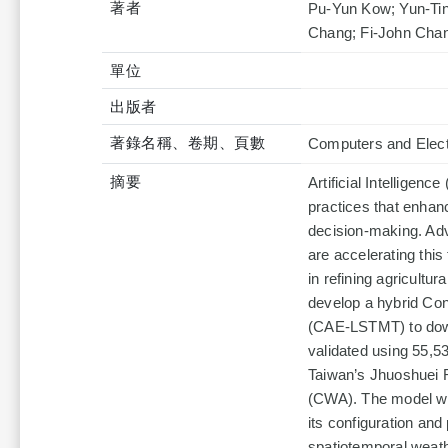
著者
Pu-Yun Kow; Yun-Ti
Chang; Fi-John Cha
單位
出版者
著錄名稱、卷期、頁數
Computers and Electr
摘要
Artificial Intelligenc
practices that enhan
decision-making. Ad
are accelerating this
in refining agricultu
develop a hybrid Co
(CAE-LSTMT) to downs
validated using 55,5
Taiwan’s Jhuoshuei R
(CWA). The model was
its configuration a
spatiotemporal weathe