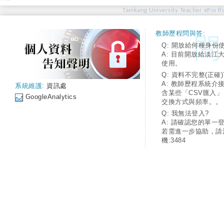
Tamkang University Teacher ePortfo
教師歷程問與答:
Q: 開放給何種身份
A: 目前開放給淡江
使用。
Q: 資料不完整(正確)
A: 教師歷程系統介
系統維護:
資訊處
含某些「CSV匯入
GoogleAnalytics
交換方式與頻率。。
Q: 我無法登入?
A: 請確認您的單一
若需進一步協助，請
機:3484