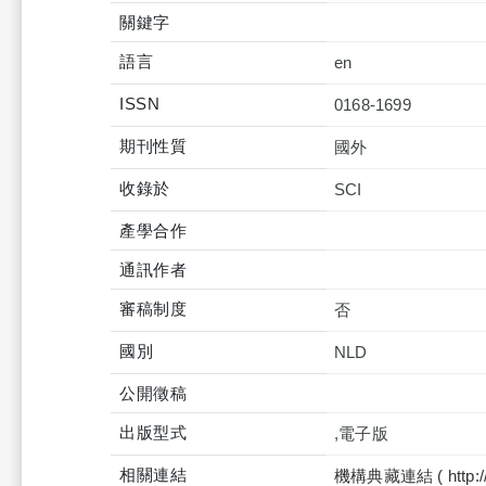
關鍵字
語言
en
ISSN
0168-1699
期刊性質
國外
收錄於
產學合作
通訊作者
審稿制度
否
國別
NLD
公開徵稿
出版型式
,電子版
相關連結
機構典藏連結 ( http://tku