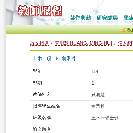
教
論文指導
黃明慧 HUANG, MING-HUI
個人網
土木一碩士班 詹秉哲
學年
114
學期
1
教師姓名
黃明慧
指導學生姓名
詹秉哲
班級名稱
土木一碩士班
論文題名