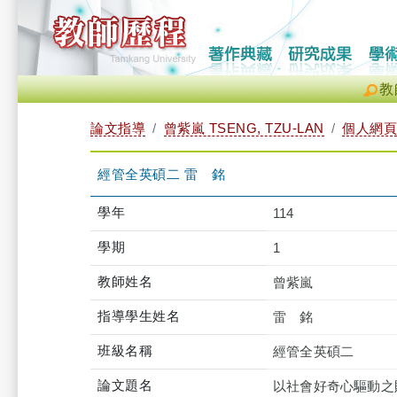
教
論文指導
曾紫嵐 TSENG, TZU-LAN
個人網頁
經管全英碩二 雷 銘
學年
114
學期
1
教師姓名
曾紫嵐
指導學生姓名
雷 銘
班級名稱
經管全英碩二
論文題名
以社會好奇心驅動之