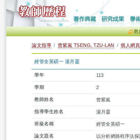
教
論文指導
曾紫嵐 TSENG, TZU-LAN
個人網頁
經管全英碩一 湯月靈
學年
113
學期
2
教師姓名
曾紫嵐
指導學生姓名
湯月靈
班級名稱
經管全英碩一
論文題名
以分析網路程序法探