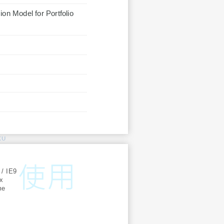
on Model for Portfolio
KU
:
 / IE9
ox
me