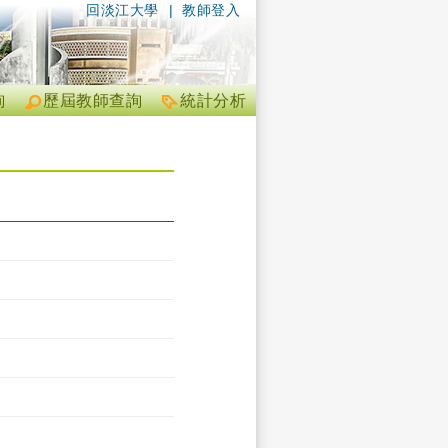
回淡江大學
|
教師登入
詢
歷屆教師查詢
統計分析