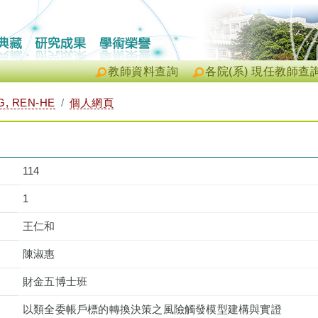
教師資料查詢
各院(系) 現任教師查
, REN-HE
個人網頁
114
1
王仁和
陳淑惠
財金五博士班
以類全委帳戶標的轉換決策之風險觸發模型建構與實證