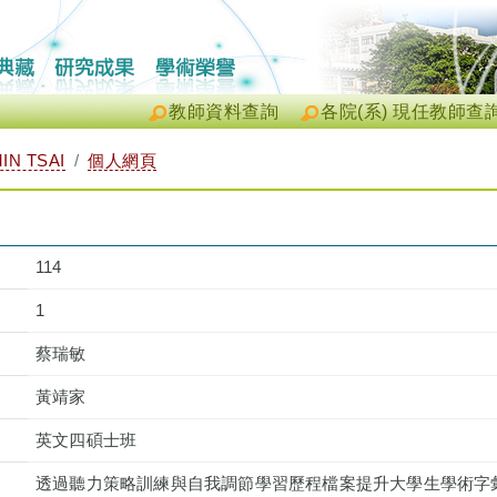
教師資料查詢
各院(系) 現任教師查
IN TSAI
個人網頁
114
1
蔡瑞敏
黃靖家
英文四碩士班
透過聽力策略訓練與自我調節學習歷程檔案提升大學生學術字