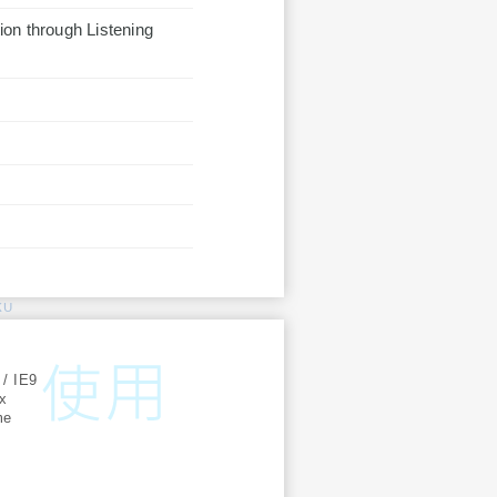
on through Listening
KU
:
 / IE9
ox
me