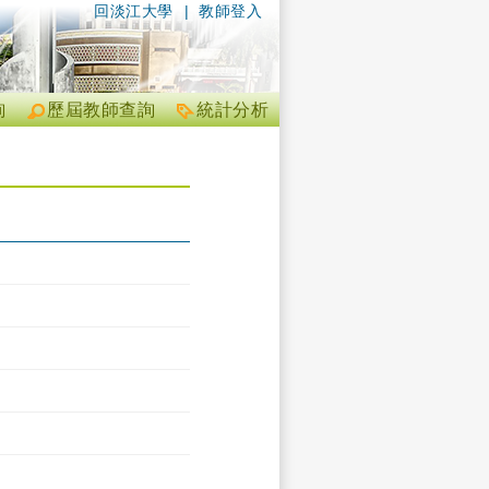
回淡江大學
|
教師登入
詢
歷屆教師查詢
統計分析