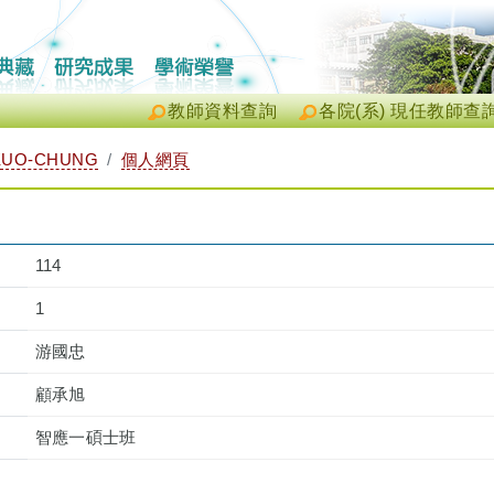
教師資料查詢
各院(系) 現任教師查
KUO-CHUNG
個人網頁
114
1
游國忠
顧承旭
智應一碩士班