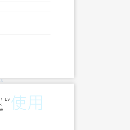
KU
:
 / IE9
ox
me