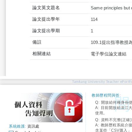
論文英文題名
Same principles but 
論文提出學年
114
論文提出學期
1
備註
109.1提出指導教
相關連結
電子學位論文連結
Tamkang University Teacher ePortfo
教師歷程問與答:
Q: 開放給何種身份
A: 目前開放給淡江
使用。
Q: 資料不完整(正確)
A: 教師歷程系統介
系統維護:
資訊處
含某些「CSV匯入