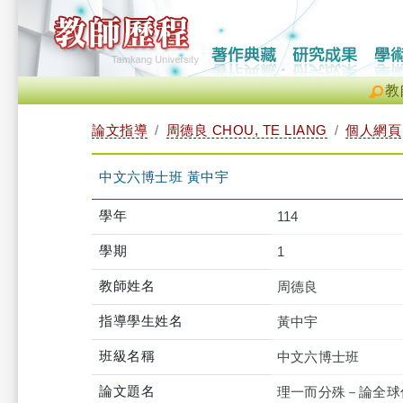
教
論文指導
周德良 CHOU, TE LIANG
個人網頁
中文六博士班 黃中宇
學年
114
學期
1
教師姓名
周德良
指導學生姓名
黃中宇
班級名稱
中文六博士班
論文題名
理一而分殊－論全球