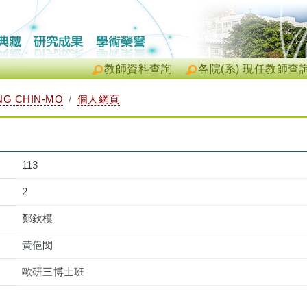
教師資料查詢
各院(系) 現任教師查
G CHIN-MO
個人網頁
113
2
鄭欽模
黃俋閔
歐研三博士班