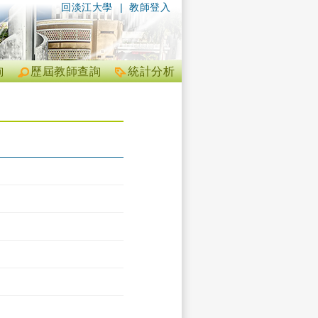
回淡江大學
|
教師登入
詢
歷屆教師查詢
統計分析